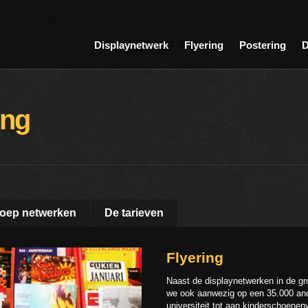
Displaynetwerk
Flyering
Postering
D
ing
roep netwerken
De tarieven
Flyering
Naast de displaynetwerken in de gr
we ook aanwezig op een 35.000 ande
universiteit tot aan kinderschoene