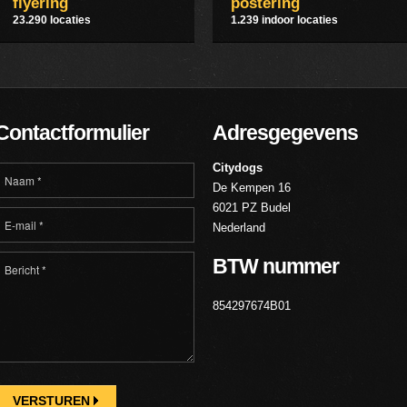
flyering
postering
23.290 locaties
1.239 indoor locaties
Contactformulier
Adresgegevens
Citydogs
De Kempen 16
6021 PZ Budel
Nederland
BTW nummer
854297674B01
VERSTUREN