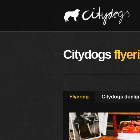
Citydogs
flyer
Flyering
Citydogs doelg