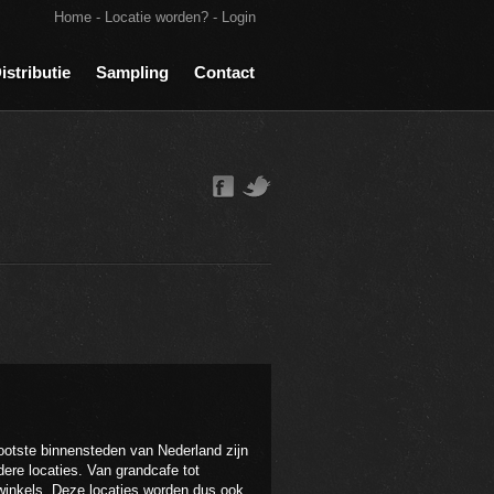
Home
-
Locatie worden?
-
Login
istributie
Sampling
Contact
ootste binnensteden van Nederland zijn
re locaties. Van grandcafe tot
nwinkels. Deze locaties worden dus ook